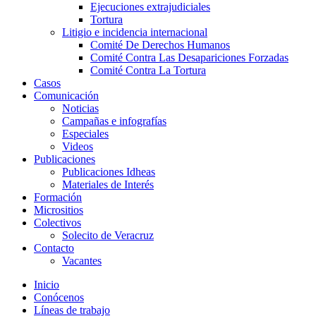
Ejecuciones extrajudiciales
Tortura
Litigio e incidencia internacional
Comité De Derechos Humanos​
Comité Contra Las Desapariciones Forzadas
Comité Contra La Tortura​
Casos
Comunicación
Noticias
Campañas e infografías
Especiales
Videos
Publicaciones
Publicaciones Idheas
Materiales de Interés
Formación
Micrositios
Colectivos
Solecito de Veracruz
Contacto
Vacantes
Inicio
Conócenos
Líneas de trabajo