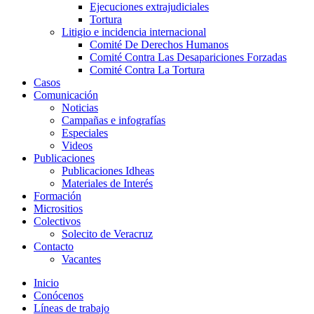
Ejecuciones extrajudiciales
Tortura
Litigio e incidencia internacional
Comité De Derechos Humanos​
Comité Contra Las Desapariciones Forzadas
Comité Contra La Tortura​
Casos
Comunicación
Noticias
Campañas e infografías
Especiales
Videos
Publicaciones
Publicaciones Idheas
Materiales de Interés
Formación
Micrositios
Colectivos
Solecito de Veracruz
Contacto
Vacantes
Inicio
Conócenos
Líneas de trabajo