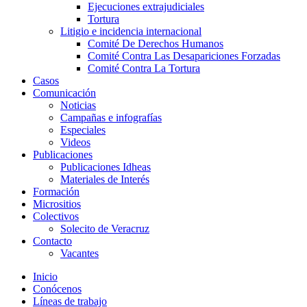
Ejecuciones extrajudiciales
Tortura
Litigio e incidencia internacional
Comité De Derechos Humanos​
Comité Contra Las Desapariciones Forzadas
Comité Contra La Tortura​
Casos
Comunicación
Noticias
Campañas e infografías
Especiales
Videos
Publicaciones
Publicaciones Idheas
Materiales de Interés
Formación
Micrositios
Colectivos
Solecito de Veracruz
Contacto
Vacantes
Inicio
Conócenos
Líneas de trabajo