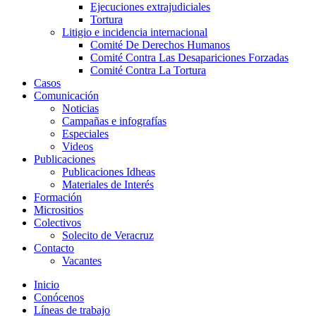
Ejecuciones extrajudiciales
Tortura
Litigio e incidencia internacional
Comité De Derechos Humanos​
Comité Contra Las Desapariciones Forzadas
Comité Contra La Tortura​
Casos
Comunicación
Noticias
Campañas e infografías
Especiales
Videos
Publicaciones
Publicaciones Idheas
Materiales de Interés
Formación
Micrositios
Colectivos
Solecito de Veracruz
Contacto
Vacantes
Inicio
Conócenos
Líneas de trabajo