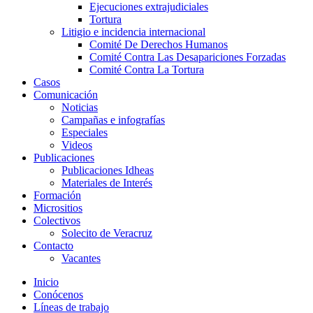
Ejecuciones extrajudiciales
Tortura
Litigio e incidencia internacional
Comité De Derechos Humanos​
Comité Contra Las Desapariciones Forzadas
Comité Contra La Tortura​
Casos
Comunicación
Noticias
Campañas e infografías
Especiales
Videos
Publicaciones
Publicaciones Idheas
Materiales de Interés
Formación
Micrositios
Colectivos
Solecito de Veracruz
Contacto
Vacantes
Inicio
Conócenos
Líneas de trabajo