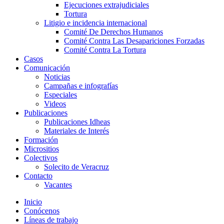
Ejecuciones extrajudiciales
Tortura
Litigio e incidencia internacional
Comité De Derechos Humanos​
Comité Contra Las Desapariciones Forzadas
Comité Contra La Tortura​
Casos
Comunicación
Noticias
Campañas e infografías
Especiales
Videos
Publicaciones
Publicaciones Idheas
Materiales de Interés
Formación
Micrositios
Colectivos
Solecito de Veracruz
Contacto
Vacantes
Inicio
Conócenos
Líneas de trabajo