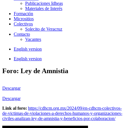
Publicaciones Idheas
Materiales de Interés
Formación
Micrositios
Colectivos
Solecito de Veracruz
Contacto
Vacantes
English version
English version
Foro: Ley de Amnistia
Descargar
Descargar
Link al foro:
https://cdhcm.org.mx/2024/09/en-cdhcm-colectivos-
de-victimas-de-violaciones-a-derechos-humanos-y-organizaciones-
civiles-analizan-ley-de-amnistia-y-beneficios-por-colaboracion/