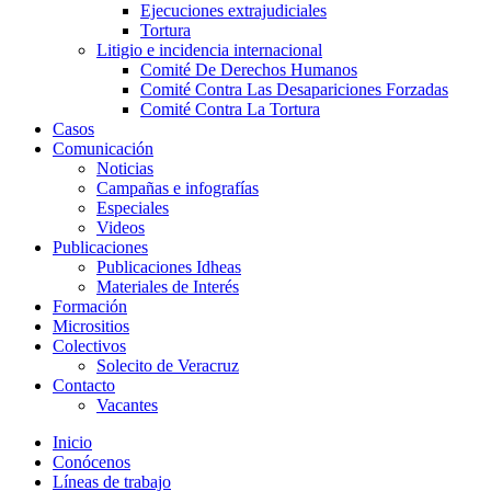
Ejecuciones extrajudiciales
Tortura
Litigio e incidencia internacional
Comité De Derechos Humanos​
Comité Contra Las Desapariciones Forzadas
Comité Contra La Tortura​
Casos
Comunicación
Noticias
Campañas e infografías
Especiales
Videos
Publicaciones
Publicaciones Idheas
Materiales de Interés
Formación
Micrositios
Colectivos
Solecito de Veracruz
Contacto
Vacantes
Inicio
Conócenos
Líneas de trabajo