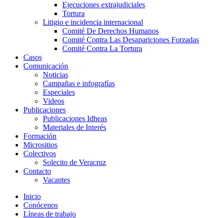
Ejecuciones extrajudiciales
Tortura
Litigio e incidencia internacional
Comité De Derechos Humanos​
Comité Contra Las Desapariciones Forzadas
Comité Contra La Tortura​
Casos
Comunicación
Noticias
Campañas e infografías
Especiales
Videos
Publicaciones
Publicaciones Idheas
Materiales de Interés
Formación
Micrositios
Colectivos
Solecito de Veracruz
Contacto
Vacantes
Inicio
Conócenos
Líneas de trabajo