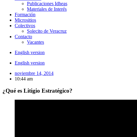
Publicaciones Idheas
Materiales de Interés
Formación
Micrositios
Colectivos
Solecito de Veracruz
Contacto
Vacantes
English version
English version
noviembre 14, 2014
10:44 am
¿Qué es Litigio Estratégico?