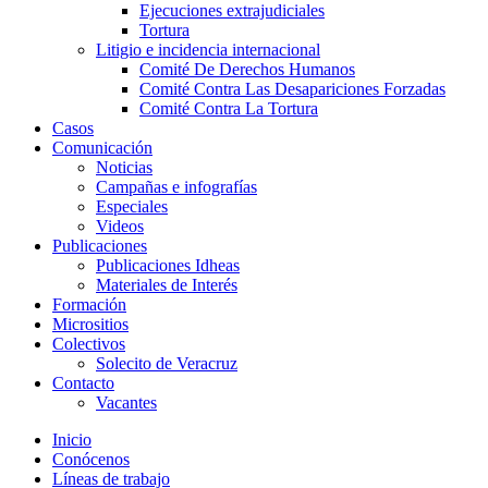
Ejecuciones extrajudiciales
Tortura
Litigio e incidencia internacional
Comité De Derechos Humanos​
Comité Contra Las Desapariciones Forzadas
Comité Contra La Tortura​
Casos
Comunicación
Noticias
Campañas e infografías
Especiales
Videos
Publicaciones
Publicaciones Idheas
Materiales de Interés
Formación
Micrositios
Colectivos
Solecito de Veracruz
Contacto
Vacantes
Inicio
Conócenos
Líneas de trabajo