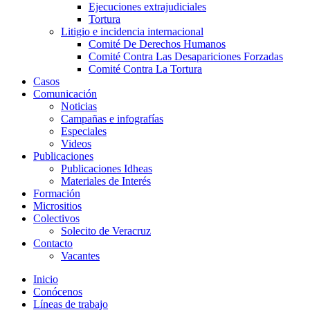
Ejecuciones extrajudiciales
Tortura
Litigio e incidencia internacional
Comité De Derechos Humanos​
Comité Contra Las Desapariciones Forzadas
Comité Contra La Tortura​
Casos
Comunicación
Noticias
Campañas e infografías
Especiales
Videos
Publicaciones
Publicaciones Idheas
Materiales de Interés
Formación
Micrositios
Colectivos
Solecito de Veracruz
Contacto
Vacantes
Inicio
Conócenos
Líneas de trabajo