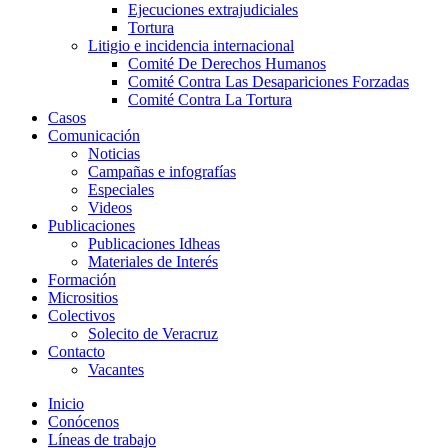
Ejecuciones extrajudiciales
Tortura
Litigio e incidencia internacional
Comité De Derechos Humanos​
Comité Contra Las Desapariciones Forzadas
Comité Contra La Tortura​
Casos
Comunicación
Noticias
Campañas e infografías
Especiales
Videos
Publicaciones
Publicaciones Idheas
Materiales de Interés
Formación
Micrositios
Colectivos
Solecito de Veracruz
Contacto
Vacantes
Inicio
Conócenos
Líneas de trabajo