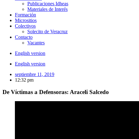
Publicaciones Idheas
Materiales de Interés
Formación
Micrositios
Colectivos
Solecito de Veracruz
Contacto
Vacantes
English version
English version
septiembre 11, 2019
12:32 pm
De Víctimas a Defensoras: Araceli Salcedo