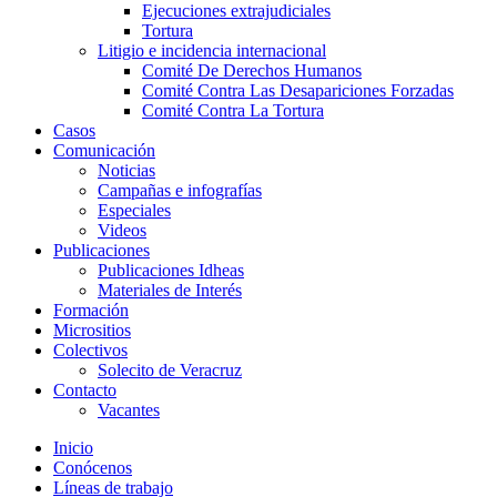
Ejecuciones extrajudiciales
Tortura
Litigio e incidencia internacional
Comité De Derechos Humanos​
Comité Contra Las Desapariciones Forzadas
Comité Contra La Tortura​
Casos
Comunicación
Noticias
Campañas e infografías
Especiales
Videos
Publicaciones
Publicaciones Idheas
Materiales de Interés
Formación
Micrositios
Colectivos
Solecito de Veracruz
Contacto
Vacantes
Inicio
Conócenos
Líneas de trabajo