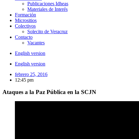
Publicaciones Idheas
Materiales de Interés
Formación
Micrositios
Colectivos
Solecito de Veracruz
Contacto
Vacantes
English version
English version
febrero 25, 2016
12:45 pm
Ataques a la Paz Pública en la SCJN