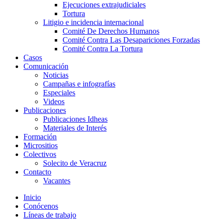
Ejecuciones extrajudiciales
Tortura
Litigio e incidencia internacional
Comité De Derechos Humanos​
Comité Contra Las Desapariciones Forzadas
Comité Contra La Tortura​
Casos
Comunicación
Noticias
Campañas e infografías
Especiales
Videos
Publicaciones
Publicaciones Idheas
Materiales de Interés
Formación
Micrositios
Colectivos
Solecito de Veracruz
Contacto
Vacantes
Inicio
Conócenos
Líneas de trabajo