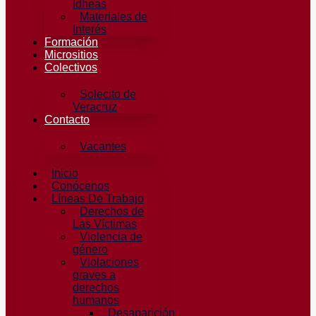
Idheas
Materiales de
Interés
Formación
Micrositios
Colectivos
Solecito de
Veracruz
Contacto
Vacantes
Inicio
Conócenos
Líneas De Trabajo
Derechos de
Las Víctimas
Violencia de
género
Violaciones
graves a
derechos
humanos
Desaparición