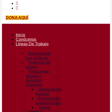
DONA AQUÍ
Inicio
Conócenos
Líneas De Trabajo
Derechos de
Las Víctimas
Violencia de
género
Violaciones
graves a
derechos
humanos
Desaparición
forzada​
Ejecuciones
extrajudiciales
Tortura
Litigio e