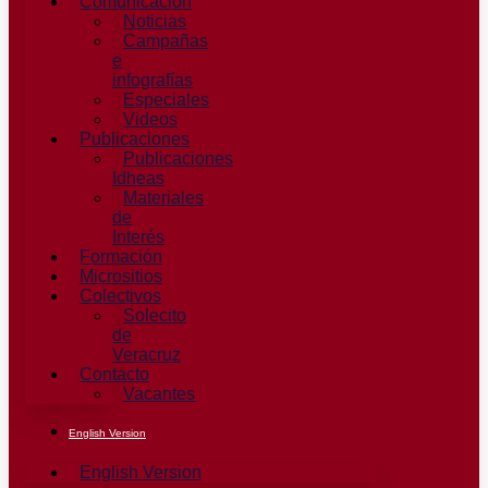
Comunicación
Noticias
Campañas
e
infografías
Especiales
Videos
Publicaciones
Publicaciones
Idheas
Materiales
de
Interés
Formación
Micrositios
Colectivos
Solecito
de
Veracruz
Contacto
Vacantes
English Version
English Version