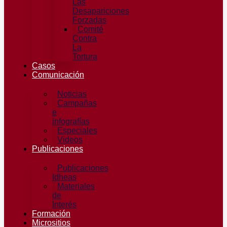
Las
Desapariciones
Forzadas
Comité
Contra
La
Tortura​
Casos
Comunicación
Noticias
Campañas
e
infografías
Especiales
Videos
Publicaciones
Publicaciones
Idheas
Materiales
de
Interés
Formación
Micrositios