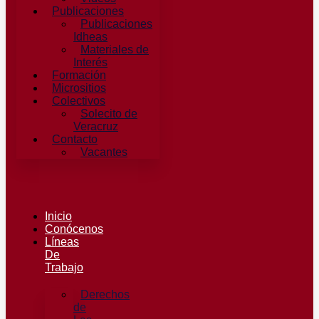
Publicaciones
Publicaciones
Idheas
Materiales de
Interés
Formación
Micrositios
Colectivos
Solecito de
Veracruz
Contacto
Vacantes
Inicio
Conócenos
Líneas
De
Trabajo
Derechos
de