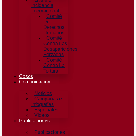
incidencia
internacional
Comité
De
Derechos
Humanos​
Comité
Contra Las
Desapariciones
Forzadas
Comité
Contra La
Tortura​
Casos
Comunicación
Noticias
Campañas e
infografías
Especiales
Videos
Publicaciones
Publicaciones