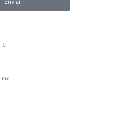
Enviar
g.mx