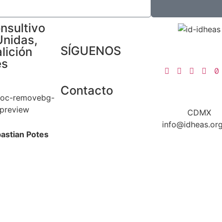
nsultivo
Unidas,
SÍGUENOS
lición
es
Contacto
CDMX
info@idheas.or
astian Potes