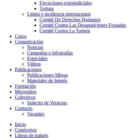
Ejecuciones extrajudiciales
Tortura
Litigio e incidencia internacional
Comité De Derechos Humanos​
Comité Contra Las Desapariciones Forzadas
Comité Contra La Tortura​
Casos
Comunicación
Noticias
Campañas e infografías
Especiales
Videos
Publicaciones
Publicaciones Idheas
Materiales de Interés
Formación
Micrositios
Colectivos
Solecito de Veracruz
Contacto
Vacantes
Inicio
Conócenos
Líneas de trabajo