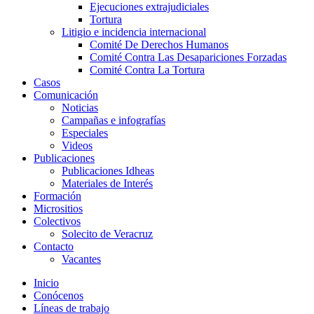
Ejecuciones extrajudiciales
Tortura
Litigio e incidencia internacional
Comité De Derechos Humanos​
Comité Contra Las Desapariciones Forzadas
Comité Contra La Tortura​
Casos
Comunicación
Noticias
Campañas e infografías
Especiales
Videos
Publicaciones
Publicaciones Idheas
Materiales de Interés
Formación
Micrositios
Colectivos
Solecito de Veracruz
Contacto
Vacantes
Inicio
Conócenos
Líneas de trabajo