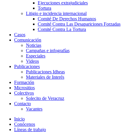
Ejecuciones extrajudiciales
Tortura
Litigio e incidencia internacional
Comité De Derechos Humanos​
Comité Contra Las Desapariciones Forzadas
Comité Contra La Tortura​
Casos
Comunicación
Noticias
Campañas e infografías
Especiales
Videos
Publicaciones
Publicaciones Idheas
Materiales de Interés
Formación
Micrositios
Colectivos
Solecito de Veracruz
Contacto
Vacantes
Inicio
Conócenos
Líneas de trabajo