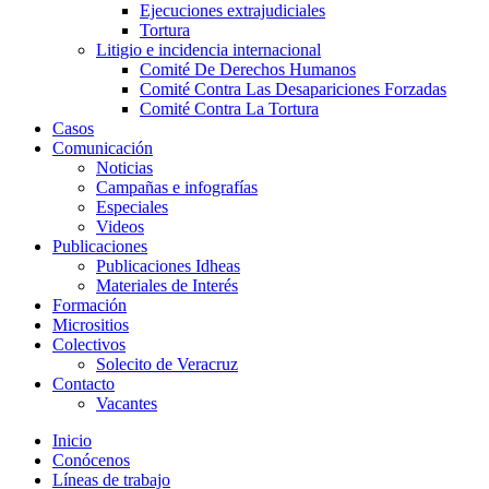
Ejecuciones extrajudiciales
Tortura
Litigio e incidencia internacional
Comité De Derechos Humanos​
Comité Contra Las Desapariciones Forzadas
Comité Contra La Tortura​
Casos
Comunicación
Noticias
Campañas e infografías
Especiales
Videos
Publicaciones
Publicaciones Idheas
Materiales de Interés
Formación
Micrositios
Colectivos
Solecito de Veracruz
Contacto
Vacantes
Inicio
Conócenos
Líneas de trabajo