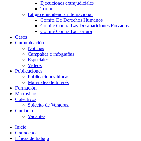
Ejecuciones extrajudiciales
Tortura
Litigio e incidencia internacional
Comité De Derechos Humanos​
Comité Contra Las Desapariciones Forzadas
Comité Contra La Tortura​
Casos
Comunicación
Noticias
Campañas e infografías
Especiales
Videos
Publicaciones
Publicaciones Idheas
Materiales de Interés
Formación
Micrositios
Colectivos
Solecito de Veracruz
Contacto
Vacantes
Inicio
Conócenos
Líneas de trabajo