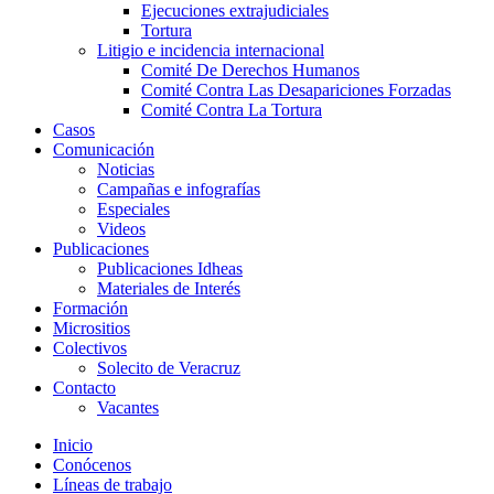
Ejecuciones extrajudiciales
Tortura
Litigio e incidencia internacional
Comité De Derechos Humanos​
Comité Contra Las Desapariciones Forzadas
Comité Contra La Tortura​
Casos
Comunicación
Noticias
Campañas e infografías
Especiales
Videos
Publicaciones
Publicaciones Idheas
Materiales de Interés
Formación
Micrositios
Colectivos
Solecito de Veracruz
Contacto
Vacantes
Inicio
Conócenos
Líneas de trabajo