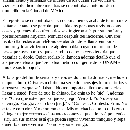
allanamiento y amenaza de muerte de los cuales fue víctima el
viernes 6 de diciembre mientras se encontraba al interior de su
domicilio en la Ciudad de México.
El reportero se encontraba en su departamento, acaba de terminar de
bañarse, cuando se percató que había dos personas revisando sus
cosas y quienes al confrontarlos se dirigieron a él por su nombre y
posteriormente huyeron. Minutos después del incidente, Olivares
recibió llamadas a su teléfono celular donde le llamaban por su
nombre y le advirtieron que alguien había pagado un millón de
pesos por asesinarlo y que a cambio de no hacerlo tendría que
pagarles el doble. Quien realizó la llamada además detalló que el
ataque se debía a que “se había metido con gente de la UNAM en
uno de sus trabajos”.
A lo largo del fin de semana y de acuerdo con La Jornada, medio en
el que labora, Olivares recibió una serie de mensajes intimidatorios y
amenazantes que señalaban “No me importa el tiempo que tarde en
llegar a usted. Pero de que lo chingo. Lo chingo he [sic].”, además
de “Creo que usted piensa que es juego. Verdad. Yo No soy su
enemigo. Eso gráveselo bien [sic].” y “Contesta. Contesta. Emir. No
este de comadre. Y mejor conteste. Mis muchachos no lo quisieron
chingar mejor cerremos el asunto y conozca quien lo está poniendo
[sic]. En sus manos está que pueda seguir viviendo tranquilo y sepa
quién lo quiere ver mal. Yo no soy su enemigo.”