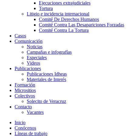
Ejecuciones extrajudiciales
Tortura
Litigio e incidencia internacional
Comité De Derechos Humanos​
Comité Contra Las Desapariciones Forzadas
Comité Contra La Tortura​
Casos
Comunicación
Noticias
Campañas e infografías
Especiales
Videos
Publicaciones
Publicaciones Idheas
Materiales de Interés
Formación
Micrositios
Colectivos
Solecito de Veracruz
Contacto
Vacantes
Inicio
Conócenos
Líneas de trabajo