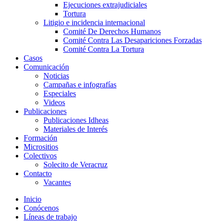
Ejecuciones extrajudiciales
Tortura
Litigio e incidencia internacional
Comité De Derechos Humanos​
Comité Contra Las Desapariciones Forzadas
Comité Contra La Tortura​
Casos
Comunicación
Noticias
Campañas e infografías
Especiales
Videos
Publicaciones
Publicaciones Idheas
Materiales de Interés
Formación
Micrositios
Colectivos
Solecito de Veracruz
Contacto
Vacantes
Inicio
Conócenos
Líneas de trabajo