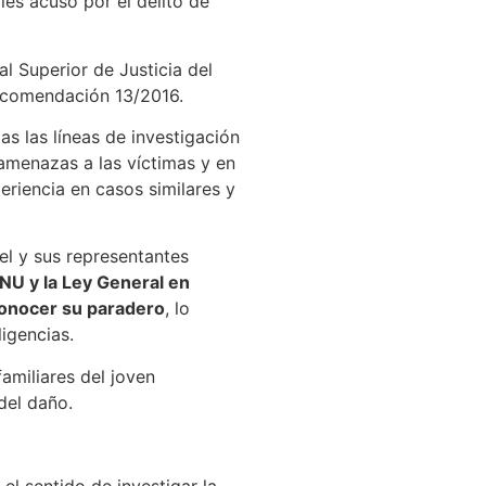
es acusó por el delito de
l Superior de Justicia del
recomendación 13/2016.
as las líneas de investigación
 amenazas a las víctimas y en
eriencia en casos similares y
ael y sus representantes
NU y la Ley General en
conocer su paradero
, lo
ligencias.
amiliares del joven
del daño.
l sentido de investigar la