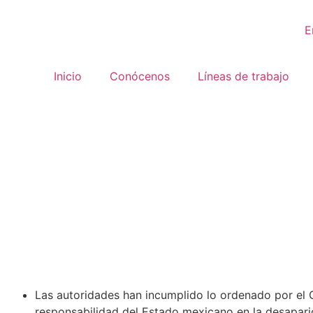
E
Inicio
Conócenos
Líneas de trabajo
Las autoridades han incumplido lo ordenado por el
responsabilidad del Estado mexicano en la desaparic