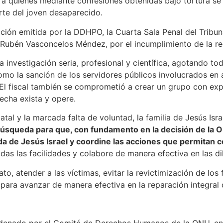
a quienes mediante confesiones obtenidas bajo tortura se l
rte del joven desaparecido.
ión emitida por la DDHPO, la Cuarta Sala Penal del Tribuna
al, Rubén Vasconcelos Méndez, por el incumplimiento de la 
investigación seria, profesional y científica, agotando tod
 como la sanción de los servidores públicos involucrados en
 El fiscal también se comprometió a crear un grupo con exp
fecha exista y opere.
statal y la marcada falta de voluntad, la familia de Jesús Isr
 Búsqueda para que, con fundamento en la decisión de la O
a de Jesús Israel y coordine las acciones que permitan 
das las facilidades y colabore de manera efectiva en las di
 atender a las víctimas, evitar la revictimización de los f
 para avanzar de manera efectiva en la reparación integral 
denado por el Comité de Derechos Humanos de la ONU, en e