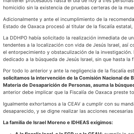
mantener procesados hasta el día de hoy a tres personas 
homicidio sin la existencia de pruebas certeras de la mue
Adicionalmente y ante el incumplimiento de la recomendac
Estado de Oaxaca procesó al titular de la fiscalía estat
La DDHPO había solicitado la realización inmediata de una 
tendentes a la localización con vida de Jesús Israel, así
el entorpecimiento y obstaculización de la investigación.
dedicado a la búsqueda de Jesús Israel, sin que hasta la 
Por todo lo anterior y ante la negligencia de la fiscalía e
solicitamos la intervención de la Comisión Nacional de
Materia de Desaparición de Personas, asuma la búsqued
anterior debe implicar que la Fiscalía de Oaxaca preste to
Igualmente exhortamos a la CEAV a cumplir con su mandato,
desaparecido, y se digne realizar las acciones necesarias
La familia de Israel Moreno e IDHEAS exigimos:
A la fiscalía local, a la FGR y a la CEAV:
cumplir lo or