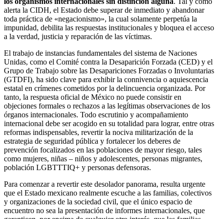
los organismos internacionales sin distinción alguna
. Tal y como
alerta la CIDH, el Estado debe superar de inmediato y abandonar
toda práctica de «negacionismo», la cual solamente perpetúa la
impunidad, debilita las respuestas institucionales y bloquea el acceso
a la verdad, justicia y reparación de las víctimas.
El trabajo de instancias fundamentales del sistema de Naciones
Unidas, como el Comité contra la Desaparición Forzada (CED) y el
Grupo de Trabajo sobre las Desapariciones Forzadas o Involuntarias
(GTDFI), ha sido clave para exhibir la connivencia o aquiescencia
estatal en crímenes cometidos por la delincuencia organizada. Por
tanto, la respuesta oficial de México no puede consistir en
objeciones formales o rechazos a las legítimas observaciones de los
órganos internacionales. Todo escrutinio y acompañamiento
internacional debe ser acogido en su totalidad para lograr, entre otras
reformas indispensables, revertir la nociva militarización de la
estrategia de seguridad pública y fortalecer los deberes de
prevención focalizados en las poblaciones de mayor riesgo, tales
como mujeres, niñas – niños y adolescentes, personas migrantes,
población LGBTTTIQ+ y personas defensoras.
Para comenzar a revertir este desolador panorama, resulta urgente
que el Estado mexicano realmente escuche a las familias, colectivos
y organizaciones de la sociedad civil, que el único espacio de
encuentro no sea la presentación de informes internacionales, que