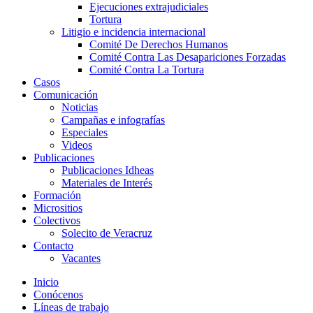
Ejecuciones extrajudiciales
Tortura
Litigio e incidencia internacional
Comité De Derechos Humanos​
Comité Contra Las Desapariciones Forzadas
Comité Contra La Tortura​
Casos
Comunicación
Noticias
Campañas e infografías
Especiales
Videos
Publicaciones
Publicaciones Idheas
Materiales de Interés
Formación
Micrositios
Colectivos
Solecito de Veracruz
Contacto
Vacantes
Inicio
Conócenos
Líneas de trabajo