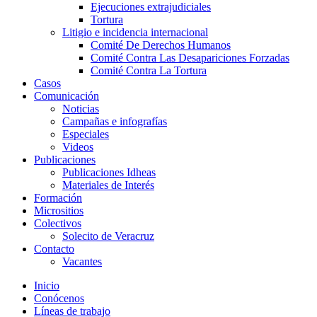
Ejecuciones extrajudiciales
Tortura
Litigio e incidencia internacional
Comité De Derechos Humanos​
Comité Contra Las Desapariciones Forzadas
Comité Contra La Tortura​
Casos
Comunicación
Noticias
Campañas e infografías
Especiales
Videos
Publicaciones
Publicaciones Idheas
Materiales de Interés
Formación
Micrositios
Colectivos
Solecito de Veracruz
Contacto
Vacantes
Inicio
Conócenos
Líneas de trabajo