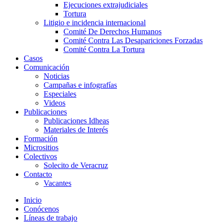
Ejecuciones extrajudiciales
Tortura
Litigio e incidencia internacional
Comité De Derechos Humanos​
Comité Contra Las Desapariciones Forzadas
Comité Contra La Tortura​
Casos
Comunicación
Noticias
Campañas e infografías
Especiales
Videos
Publicaciones
Publicaciones Idheas
Materiales de Interés
Formación
Micrositios
Colectivos
Solecito de Veracruz
Contacto
Vacantes
Inicio
Conócenos
Líneas de trabajo