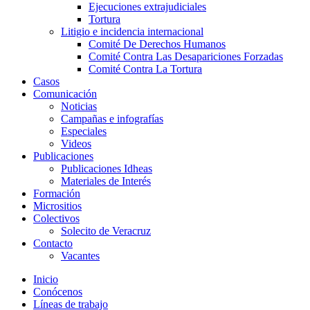
Ejecuciones extrajudiciales
Tortura
Litigio e incidencia internacional
Comité De Derechos Humanos​
Comité Contra Las Desapariciones Forzadas
Comité Contra La Tortura​
Casos
Comunicación
Noticias
Campañas e infografías
Especiales
Videos
Publicaciones
Publicaciones Idheas
Materiales de Interés
Formación
Micrositios
Colectivos
Solecito de Veracruz
Contacto
Vacantes
Inicio
Conócenos
Líneas de trabajo