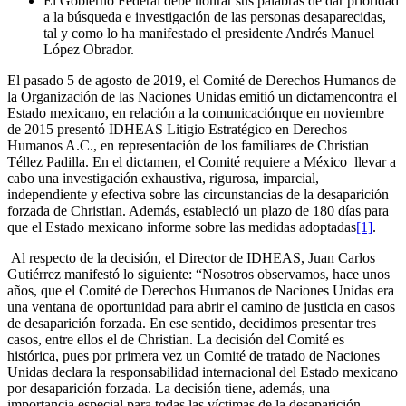
El Gobierno Federal debe honrar sus palabras de dar prioridad
a la búsqueda e investigación de las personas desaparecidas,
tal y como lo ha manifestado el presidente Andrés Manuel
López Obrador.
El pasado 5 de agosto de 2019, el Comité de Derechos Humanos de
la Organización de las Naciones Unidas emitió un dictamencontra el
Estado mexicano, en relación a la comunicaciónque en noviembre
de 2015 presentó IDHEAS Litigio Estratégico en Derechos
Humanos A.C., en representación de los familiares de Christian
Téllez Padilla. En el dictamen, el Comité requiere a México llevar a
cabo una investigación exhaustiva, rigurosa, imparcial,
independiente y efectiva sobre las circunstancias de la desaparición
forzada de Christian. Además, estableció un plazo de 180 días para
que el Estado mexicano informe sobre las medidas adoptadas
[1]
.
Al respecto de la decisión, el Director de IDHEAS, Juan Carlos
Gutiérrez manifestó lo siguiente: “Nosotros observamos, hace unos
años, que el Comité de Derechos Humanos de Naciones Unidas era
una ventana de oportunidad para abrir el camino de justicia en casos
de desaparición forzada. En ese sentido, decidimos presentar tres
casos, entre ellos el de Christian. La decisión del Comité es
histórica, pues por primera vez un Comité de tratado de Naciones
Unidas declara la responsabilidad internacional del Estado mexicano
por desaparición forzada. La decisión tiene, además, una
importancia especial para todas las víctimas de la desaparición