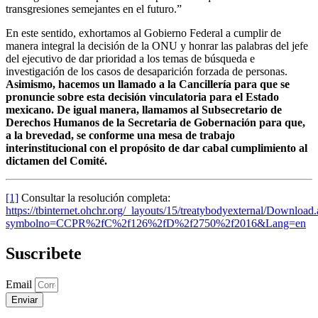
transgresiones semejantes en el futuro.”
En este sentido, exhortamos al Gobierno Federal a cumplir de
manera integral la decisión de la ONU y honrar las palabras del jefe
del ejecutivo de dar prioridad a los temas de búsqueda e
investigación de los casos de desaparición forzada de personas.
Asimismo, hacemos un llamado a la Cancillería para que se
pronuncie sobre esta decisión vinculatoria para el Estado
mexicano. De igual manera, llamamos al Subsecretario de
Derechos Humanos de la Secretaria de Gobernación para que,
a la brevedad, se conforme una mesa de trabajo
interinstitucional con el propósito de dar cabal cumplimiento al
dictamen del Comité.
[1]
Consultar la resolución completa:
https://tbinternet.ohchr.org/_layouts/15/treatybodyexternal/Download
symbolno=CCPR%2fC%2f126%2fD%2f2750%2f2016&Lang=en
Suscribete
Email
Enviar