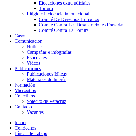
Ejecuciones extrajudiciales
Tortura
Litigio e incidencia internacional
Comité De Derechos Humanos​
Comité Contra Las Desapariciones Forzadas
Comité Contra La Tortura​
Casos
Comunicación
Noticias
Campañas e infografías
Especiales
Videos
Publicaciones
Publicaciones Idheas
Materiales de Interés
Formación
Micrositios
Colectivos
Solecito de Veracruz
Contacto
Vacantes
Inicio
Conócenos
Líneas de trabajo