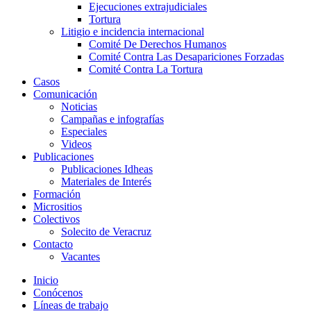
Ejecuciones extrajudiciales
Tortura
Litigio e incidencia internacional
Comité De Derechos Humanos​
Comité Contra Las Desapariciones Forzadas
Comité Contra La Tortura​
Casos
Comunicación
Noticias
Campañas e infografías
Especiales
Videos
Publicaciones
Publicaciones Idheas
Materiales de Interés
Formación
Micrositios
Colectivos
Solecito de Veracruz
Contacto
Vacantes
Inicio
Conócenos
Líneas de trabajo