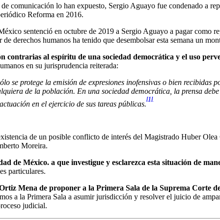
e comunicación lo han expuesto, Sergio Aguayo fue condenado a repa
 periódico Reforma en 2016.
e México sentenció en octubre de 2019 a Sergio Aguayo a pagar como re
or de derechos humanos ha tenido que desembolsar esta semana un mont
ión contrarias al espíritu de una sociedad democrática y el uso perve
manos en su jurisprudencia reiterada:
sólo se protege la emisión de expresiones inofensivas o bien recibidas 
cualquiera de la población. En una sociedad democrática, la prensa deb
[1]
actuación en el ejercicio de sus tareas públicas.
istencia de un posible conflicto de interés del Magistrado Huber Olea
mberto Moreira.
ad de México. a que investigue y esclarezca esta situación de mane
es particulares.
 Ortiz Mena de proponer a la Primera Sala de la Suprema Corte de 
gimos a la Primera Sala a asumir jurisdicción y resolver el juicio de amp
roceso judicial.