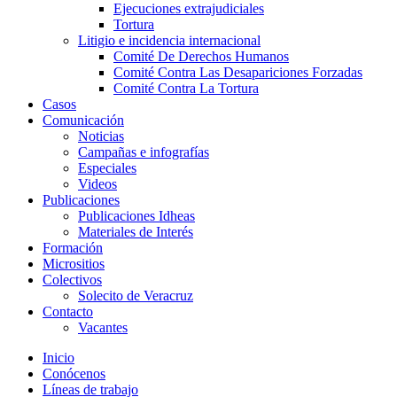
Ejecuciones extrajudiciales
Tortura
Litigio e incidencia internacional
Comité De Derechos Humanos​
Comité Contra Las Desapariciones Forzadas
Comité Contra La Tortura​
Casos
Comunicación
Noticias
Campañas e infografías
Especiales
Videos
Publicaciones
Publicaciones Idheas
Materiales de Interés
Formación
Micrositios
Colectivos
Solecito de Veracruz
Contacto
Vacantes
Inicio
Conócenos
Líneas de trabajo