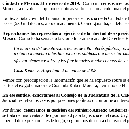
Ciudad de México, 31 de enero de 2019.-
Como numerosos medios d
Moreira, a raíz de las opiniones críticas vertidas en una columna del
La Sexta Sala Civil del Tribunal Superior de Justicia de la Ciudad d
pesos (530 mil dólares, aproximadamente). Como garantía, el defens
Reprochamos
las represalias al ejercicio de la libertad de expres
México
. Como lo ha señalado la Corte Interamericana de Derechos Hu
En la arena del debate sobre temas de alto interés público, no 
irritan o inquietan a los funcionarios públicos o a un sector 
afectan bienes sociales, y los funcionarios rendir cuentas de su 
Caso Kímel vs Argentina, 2 de mayo de 2008
Vemos con preocupación la información que se ha expuesto sobre la ex
parte del ex gobernador de Coahuila Rubén Moreira, hermano de Hu
En ese sentido, exhortamos al
Consejo de la Judicatura de la Ciud
Judicial resuelva los casos por presiones políticas o conforme a interes
Por último,
celebramos la decisión del Ministro Alfredo Gutiérrez
se trata de una ventana de oportunidad para la justicia en el caso. Ur
libertad de expresión. Desde luego, seguiremos de cerca el curso del p