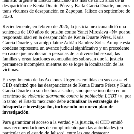
llamado urgente al Estado mexicano tras más de cinco años de la
desaparición de Kenia Duarte Pérez y Karla García Duarte, mujeres
trans víctimas de desaparición en Zapopan, Jalisco en septiembre de
2020.
Recientemente, en febrero de 2026, la justicia mexicana dictó una
sentencia de 100 años de prisión contra Yanet Miroslava «N» por su
responsabilidad en la desaparición de Kenia Duarte Pérez, Karla
García Duarte y su amigo Jaime Adrián Ramírez Solis. Aunque esta
condena representa un avance judicial significativo y un precedente
en casos que involucran a personas de la diversidad sexual, las
familias y organizaciones acompañantes subrayan que la justicia
permanece incompleta mientras no se logre la localización de las
víctimas.
En seguimiento de las Acciones Urgentes emitidas en sus casos, el
CED
enfatizó que las desapariciones de Kenia Duarte Pérez y Karla
García Duarte no son hechos aislados, sino que se inscriben en un
«contexto de violencia alarmante contra la población LGBT+»,
por
lo tanto, el Estado mexicano debe
actualizar la estrategia de
búsqueda e investigación, incluyendo un nuevo plan de
investigación.
Para garantizar el acceso a la verdad y la justicia, el CED emitió
unas recomendaciones de cumplimiento para las autoridades (en
particular en el estado de Jalisco), entre las que destacan: