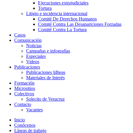
Ejecuciones extrajudiciales
Tortura
Litigio e incidencia internacional
Comité De Derechos Humanos​
Comité Contra Las Desapariciones Forzadas
Comité Contra La Tortura​
Casos
Comunicación
Noticias
Campañas e infografías
Especiales
Videos
Publicaciones
Publicaciones Idheas
Materiales de Interés
Formación
Micrositios
Colectivos
Solecito de Veracruz
Contacto
Vacantes
Inicio
Conócenos
Líneas de trabajo