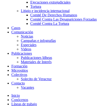
Ejecuciones extrajudiciales
Tortura
Litigio e incidencia internacional
Comité De Derechos Humanos​
Comité Contra Las Desapariciones Forzadas
Comité Contra La Tortura​
Casos
Comunicación
Noticias
Campañas e infografías
Especiales
Videos
Publicaciones
Publicaciones Idheas
Materiales de Interés
Formación
Micrositios
Colectivos
Solecito de Veracruz
Contacto
Vacantes
Inicio
Conócenos
Líneas de trabajo