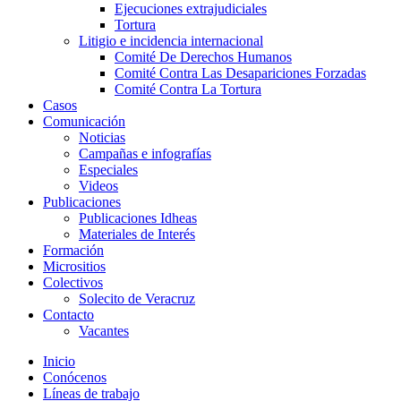
Ejecuciones extrajudiciales
Tortura
Litigio e incidencia internacional
Comité De Derechos Humanos​
Comité Contra Las Desapariciones Forzadas
Comité Contra La Tortura​
Casos
Comunicación
Noticias
Campañas e infografías
Especiales
Videos
Publicaciones
Publicaciones Idheas
Materiales de Interés
Formación
Micrositios
Colectivos
Solecito de Veracruz
Contacto
Vacantes
Inicio
Conócenos
Líneas de trabajo