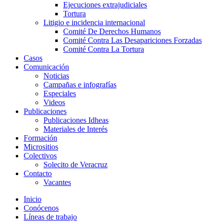
Ejecuciones extrajudiciales
Tortura
Litigio e incidencia internacional
Comité De Derechos Humanos​
Comité Contra Las Desapariciones Forzadas
Comité Contra La Tortura​
Casos
Comunicación
Noticias
Campañas e infografías
Especiales
Videos
Publicaciones
Publicaciones Idheas
Materiales de Interés
Formación
Micrositios
Colectivos
Solecito de Veracruz
Contacto
Vacantes
Inicio
Conócenos
Líneas de trabajo